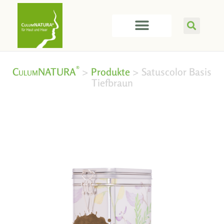
®
C
ULUM
NATURA
>
Produkte
>
Satuscolor Basis
Tiefbraun