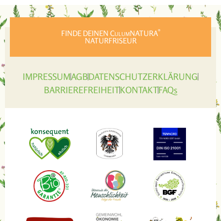
®
FINDE DEINEN C
ULUM
NATURA
NATURFRISEUR
IMPRESSUM
AGB
DATENSCHUTZERKLÄRUNG
BARRIEREFREIHEIT
KONTAKT
FAQs